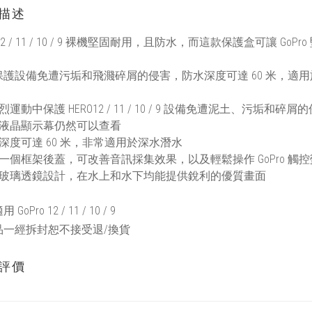
描述
 / 11 / 10 / 9
裸機堅固耐用，且防水，而這款保護盒可讓
GoPro
保護設備免遭污垢和飛濺碎屑的侵害，防水深度可達
60
米，適用
激烈運動中保護
HERO12 / 11 / 10 / 9
設備免遭泥土、污垢和碎屑的
面液晶顯示幕仍然可以查看
水深度可達
60
米，非常適用於深水潛水
括一個框架後蓋，可改善音訊採集效果，以及輕鬆操作
GoPro
觸控
面玻璃透鏡設計，在水上和水下均能提供銳利的優質畫面
 GoPro 12 / 11 / 10 / 9
品一經拆封恕不接受退/換貨
評價