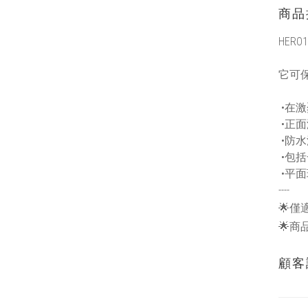
商品
HERO12
它可
•在
•正
•防
•包
•平
----
🌟僅適用
🌟商
顧客