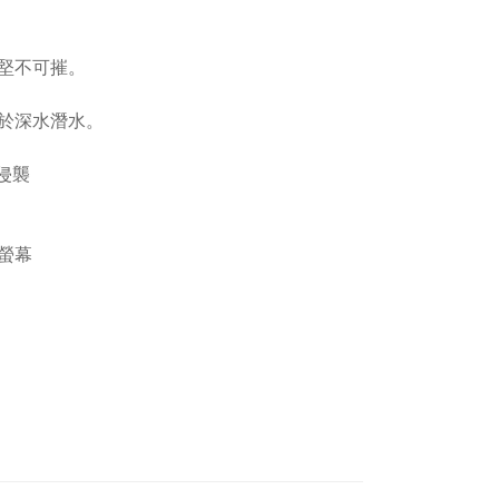
堅不可摧。
於深水潛水。
侵襲
螢幕