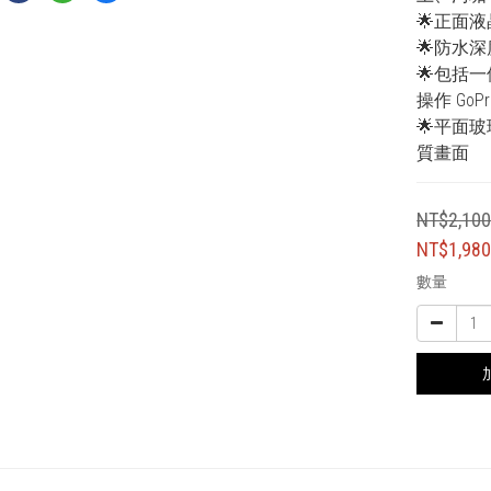
🌟正面
🌟防水
🌟包括
操作 GoP
🌟平面
質畫面
NT$2,10
NT$1,98
數量