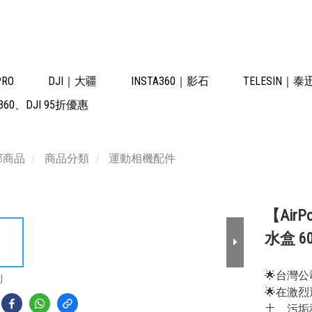
PRO
DJI｜大疆
INSTA360｜影石
TELESIN｜泰
60、DJI 95折優惠
部商品
商品分類
運動相機配件
【Air
水盒 60米
🌟台灣
到
🌟在激烈運
土、污垢