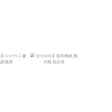
$19,390
NT$2,990
$14,290
NT$2,690
T$699
NT$340
NT$320