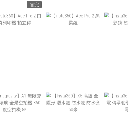
售完
NT$3,400
NT$649
NT
NT$3,200
NT$620
NT