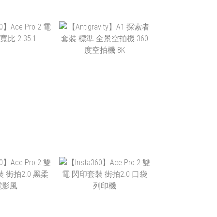
$3,800
NT$57,799
$3,600
NT$39,900 ~
NT$47,799