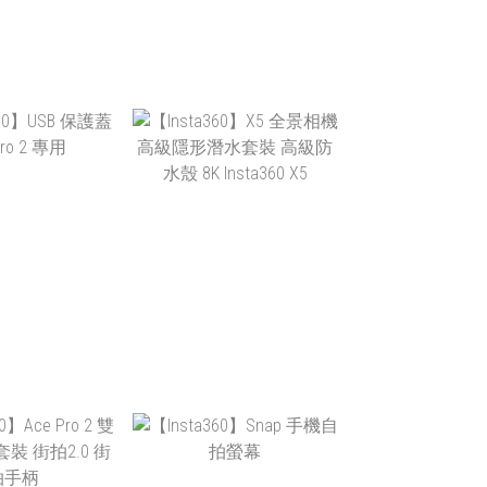
T$699
NT$24,588
T$650
NT$19,900