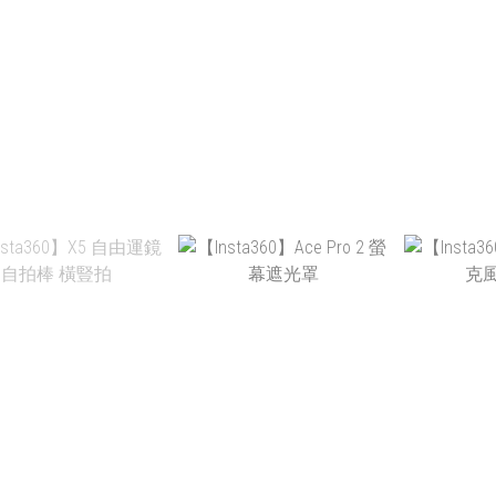
NT$339
NT$18,099
NT
NT$13,100
NT
NT$2,700
NT$859
N