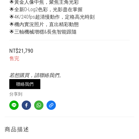
🌟黃金人像中焦，聚焦主角光彩
🌟全新D-Log2色彩，光影盡在掌握
🌟4K/240fps超清慢動作，定格高光時刻
🌟機內實況照片，直出精彩動態
🌟三軸機械增穩&長焦智能跟隨
NT$21,790
售完
若想購買，請聯絡我們。
聯絡我們
分享到
商品描述