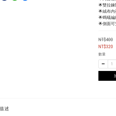
🌟雙拉
🌟絨布
🌟螞蟻
🌟側面
NT$400
NT$320
數量
描述