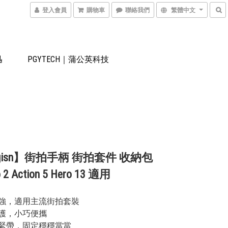
登入會員
購物車
聯絡我們
繁體中文
迅
PGYTECH｜蒲公英科技
gisn】街拍手柄 街拍套件 收納包
o 2 Action 5 Hero 13 適用
性強，適用主流街拍套裝
防護，小巧便攜
鬆緊帶，固定穩穩當當