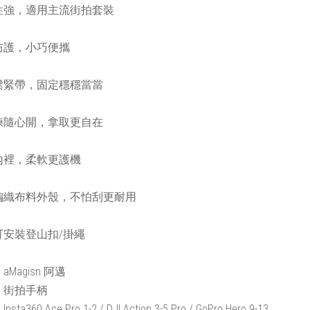
性強，適用主流街拍套裝
防護，小巧便攜
鬆緊帶，固定穩穩當當
鍊隨心開，拿取更自在
內裡，柔軟更護機
編織布料外殼，不怕刮更耐用
可安裝登山扣/掛繩
Magisn 阿邁
：街拍手柄
ta360 Ace Pro 1-2 / DJI Action 3-5 Pro / GoPro Hero 9-13