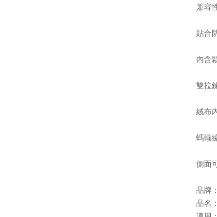
兼容
貼合
內含
雙拉
絨布
螞蟻
側面
品牌：a
品名
適用：Ins