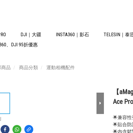
PRO
DJI｜大疆
INSTA360｜影石
TELESIN｜泰
60、DJI 95折優惠
部商品
商品分類
運動相機配件
【aMa
Ace Pr
🌟兼容
到
🌟貼合
🌟內含