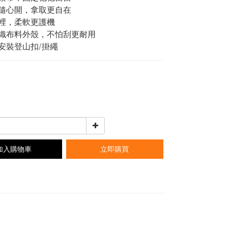
鍊隨心開，拿取更自在
內裡，柔軟更護機
編織布料外殼，不怕刮更耐用
可安裝登山扣/掛繩
加入購物車
立即購買