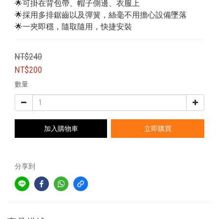
🌟可掛在背包帶、帽子側邊、衣服上
🌟採用多排鋸齒以及彈簧，絲毫不用擔心設備墜落
🌟一夾即穩，隨取隨用，快捷安裝
NT$240
NT$200
數量
加入購物車
立即購買
分享到