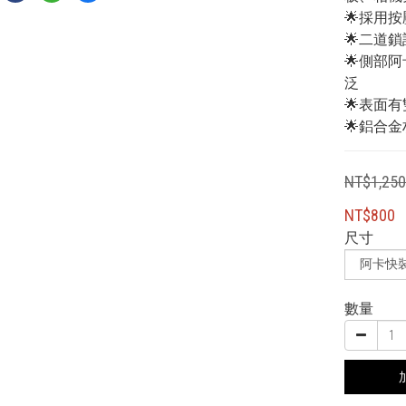
🌟採用
🌟二道
🌟側部
泛
🌟表面
🌟鋁合金
NT$1,25
NT$800
尺寸
數量