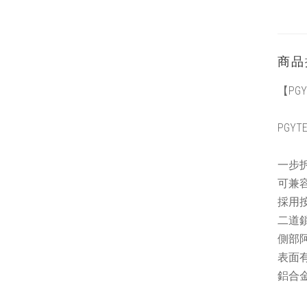
商品
【PGY
PGYT
一步
可兼
採用
二道
側部阿
表面
鋁合金