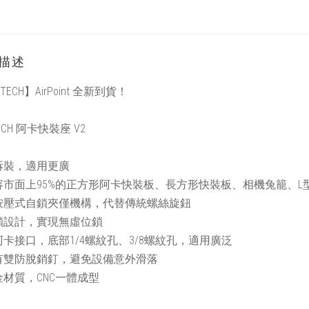
描述
TECH】AirPoint 全新到貨！
ECH 阿卡快裝座 V2
拆裝，適用更廣
容市面上95%的正方形阿卡快裝板、長方形快裝板、相機兔籠、L
按壓式自鎖夾僅機構，代替傳統螺絲旋鈕
鎖設計，實現無虛位鎖
卡接口，底部1/4螺紋孔、3/8螺紋孔，適用廣泛
有雙防脫銷釘，避免設備意外滑落
材質，CNC一體成型