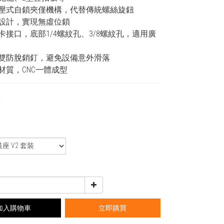
按壓式自鎖夾僅機構，代替傳統螺絲旋鈕
鎖設計，實現無虛位鎖
阿卡接口，底部1/4螺紋孔、3/8螺紋孔，適用廣
有雙防脫銷釘，避免設備意外滑落
材質，CNC一體成型
0
加入購物車
立即購買