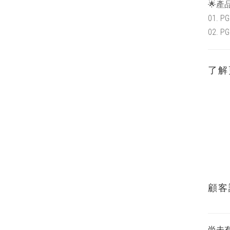
🌟產
01. 
02. 
了解
顧客
尚未