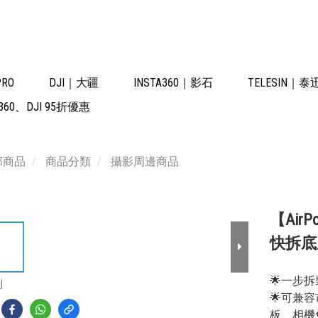
PRO
DJI｜大疆
INSTA360｜影石
TELESIN｜泰
60、DJI 95折優惠
部商品
商品分類
攝影周邊商品
【Air
快拆底座
🌟一步
到
🌟可兼
板、相機