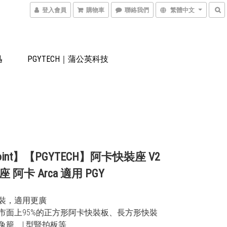
登入會員
購物車
聯絡我們
繁體中文
迅
PGYTECH｜蒲公英科技
Point】【PGYTECH】阿卡快裝座 V2
 阿卡 Arca 適用 PGY
拆裝，適用更廣
容市面上95%的正方形阿卡快裝板、長方形快裝
兔籠、L型豎拍板等