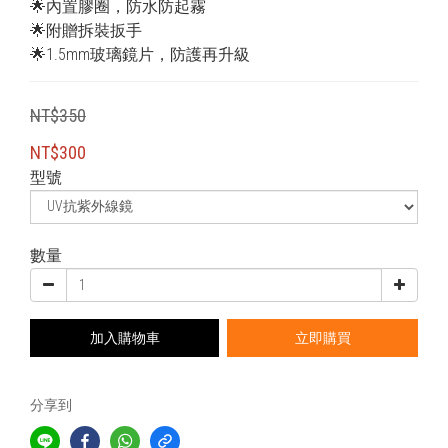
🌟內置膠圈，防水防起霧
🌟附贈拆裝扳手
🌟1.5mm玻璃鏡片，防護再升級
NT$350
NT$300
型號
數量
加入購物車
立即購買
分享到