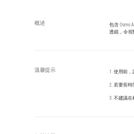
概述
包含 Osm
透鏡，令視
溫馨提示
1. 使用前
2. 若要
3. 不建