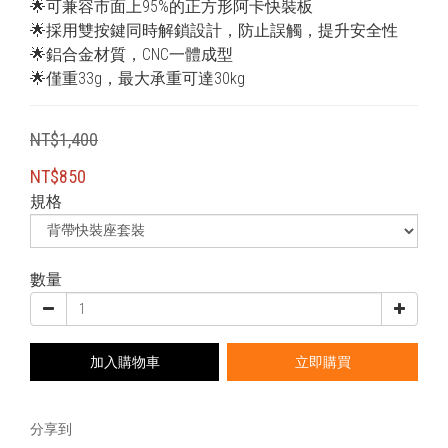
🌟可兼容市面上95%的正方形阿卡快裝板
🌟採用雙按鍵同時解鎖設計，防止誤觸，提升安全性
🌟鋁合金材質，CNC一體成型
🌟僅重33g，最大承重可達30kg
NT$1,400
NT$850
規格
數量
加入購物車
立即購買
分享到