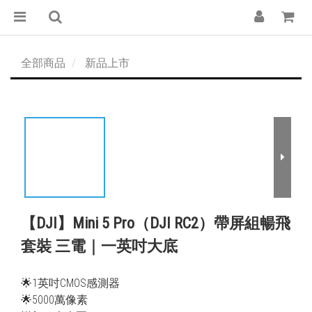
全部商品
新品上市
【DJI】Mini 5 Pro（DJI RC2）帶屏組暢飛
套裝 三電｜一英吋大底
🌟1英吋CMOS感測器
🌟5000萬像素