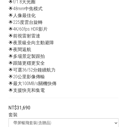
🌟f/1.8大光圈
🌟48mm中焦模式
🌟人像最佳化
🌟225度雲台旋轉
🌟4K/60fps HDR影片
🌟前視雷射雷達
🌟夜景級全向主動避障
🌟夜間返航
🌟多場景定製跟拍
🌟跟隨更穩更安全
🌟可選36/52分鐘續航力
🌟20公里影像傳輸
🌟最大100MB/s關機快傳
🌟支援快充和集電
NT$31,690
套裝