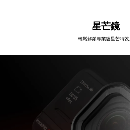
星芒鏡
輕鬆解鎖專業級星芒特效