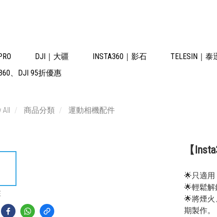
PRO
DJI｜大疆
INSTA360｜影石
TELESIN｜泰
60、DJI 95折優惠
 All
商品分類
運動相機配件
【Insta3
🌟只適用 A
🌟輕鬆
E
🌟將煙
期製作。