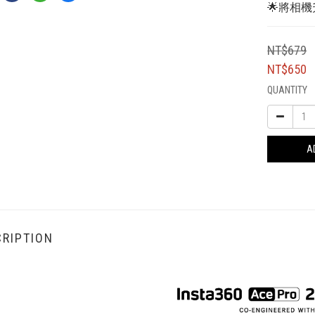
🌟將相
NT$679
NT$650
QUANTITY
A
RIPTION