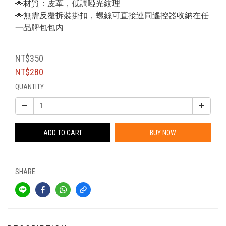
🌟材質：皮革，低調啞光紋理
🌟無需反覆拆裝掛扣，螺絲可直接連同遙控器收納在任
一品牌包包內
NT$350
NT$280
QUANTITY
ADD TO CART
BUY NOW
SHARE