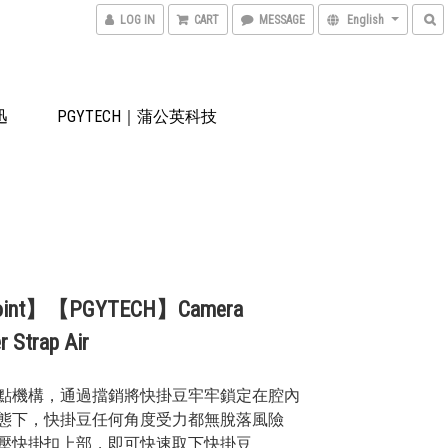
LOG IN
CART
MESSAGE
English
迅
PGYTECH｜蒲公英科技
oint】【PGYTECH】Camera
r Strap Air
死點機構，通過擋銷將快掛豆牢牢鎖定在腔內
狀態下，快掛豆任何角度受力都無脫落風險
按壓快掛扣上部，即可快速取下快掛豆