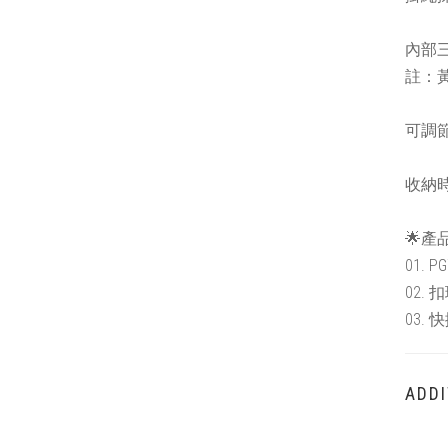
內部
註：
可調
收納
🌟產
01. P
02. 扣
03. 
ADDI