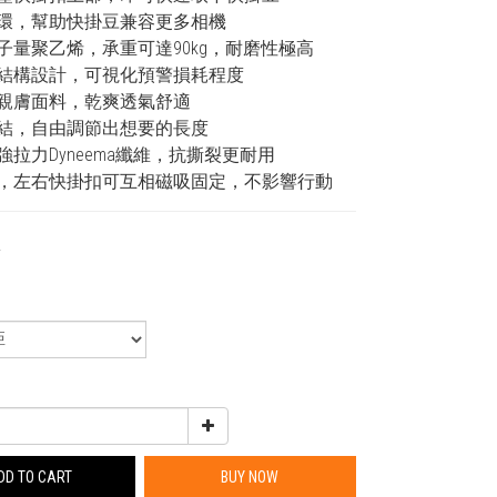
扣環，幫助快掛豆兼容更多相機
分子量聚乙烯，承重可達90kg，耐磨性極高
式結構設計，可視化預警損耗程度
埤親膚面料，乾爽透氣舒適
繩結，自由調節出想要的長度
強拉力Dyneema纖維，抗撕裂更耐用
時，左右快掛扣可互相磁吸固定，不影響行動
0
0
DD TO CART
BUY NOW