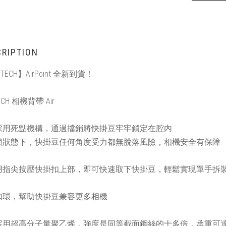
RIPTION
TECH】AirPoint 全新到貨！
ECH 相機背帶 Air
採用死點機構，通過擋銷將快掛豆牢牢鎖定在腔內
鎖狀態下，快掛豆任何角度受力都無脫落風險，相機安全有保障
用指尖按壓快掛扣上部，即可快速取下快掛豆，輕鬆實現單手拆
扣環，幫助快掛豆兼容更多相機
採用超高分子量聚乙烯，強度是同等截面鋼絲的十多倍，承重可達 