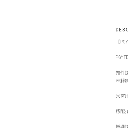
DESC
【PGY
PGYT
扣件
未解
只需
標配
掛繩