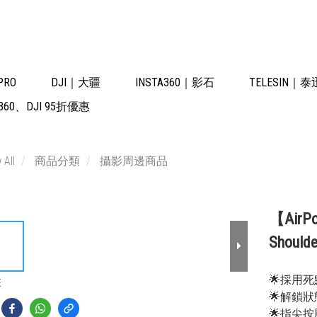
PRO
DJI｜大疆
INSTA360｜影石
TELESIN｜泰
60、DJI 95折優惠
 All
商品分類
攝影周邊商品
【AirP
Shoulde
🌟採用
E
🌟解鎖
🌟指尖