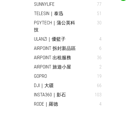
SUNNYLIFE
77
TELESIN｜泰迅
51
PGYTECH｜蒲公英科
30
技
ULANZI｜優籃子
4
AIRPOINT 拆封新品區
6
AIRPOINT 出租服務
36
AIRPOINT 旅遊小屋
2
GOPRO
19
DJI｜大疆
66
INSTA360｜影石
103
RODE｜羅德
4