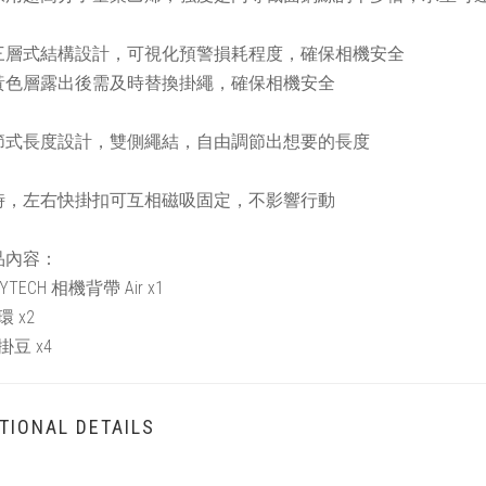
三層式結構設計，可視化預警損耗程度，確保相機安全
黃色層露出後需及時替換掛繩，確保相機安全
節式長度設計，雙側繩結，自由調節出想要的長度
時，左右快掛扣可互相磁吸固定，不影響行動
品內容：
GYTECH 相機背帶 Air x1
環 x2
快掛豆 x4
TIONAL DETAILS