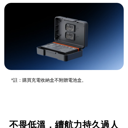
*註：購買充電收納盒不附贈電池盒。
不畏低溫，續航力持久過人